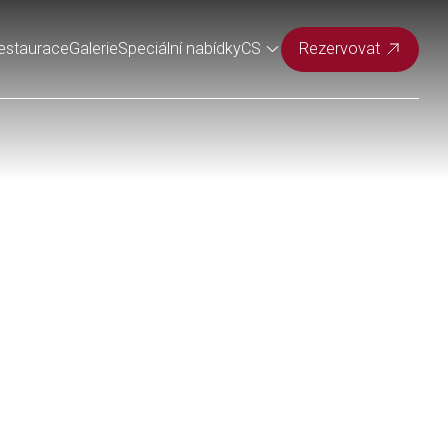
estaurace
Galerie
Speciální nabídky
CS
Rezervovat