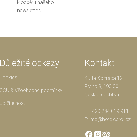
k odběru našeho
newsletteru.
Důležité odkazy
Kontakt
Cookies
Kurta Konráda 12
Praha 9, 190 00
OOÚ & Všeobecné podmínky
Česká republika
Udržitelnost
T:
+420 284 019 911
E:
info@hotelcarol.cz