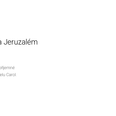
a Jeruzalém
příjemné
lu Carol.