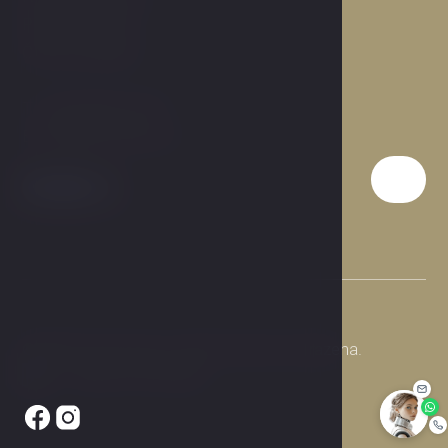
Praha 9, 190 00
Česká republika
T:
+420 284 019 911
E:
info@hotelcarol.cz
© 2026 Hotel Carol. Všechna práva vyhrazena.
Made by Newlogic